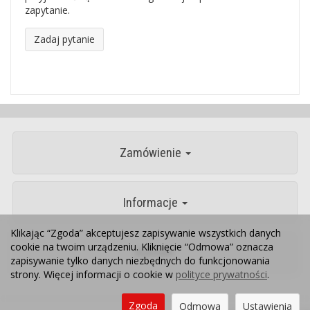
zapytanie.
Zadaj pytanie
Zamówienie
Informacje
Klikając “Zgoda” akceptujesz zapisywanie wszystkich danych
cookie na twoim urządzeniu. Kliknięcie “Odmowa” oznacza
Kontakt
zapisywanie tylko danych niezbędnych do funkcjonowania
strony. Więcej informacji o cookie w
polityce prywatności
.
Zgoda
Odmowa
Ustawienia